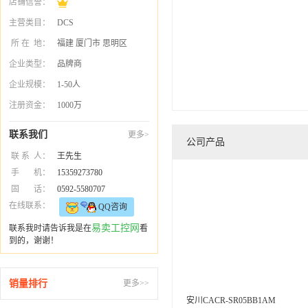
店铺信誉：
主营类目：
DCS
所 在 地：
福建 厦门市 思明区
企业类型：
品牌商
企业规模：
1-50人
注册资金：
1000万
联系我们
更多>
公司产品
联 系 人：
王先生
手 机：
15359273780
固 话：
0592-5580707
在线联系：
QQ咨询
易卖工控网
联系我时请告诉我是在
看
到的，谢谢！
销量排行
更多>>
安川CACR-SR05BB1AM