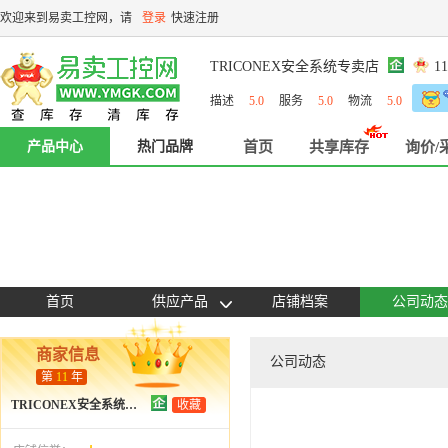
欢迎来到易卖工控网，请
登录
快速注册
TRICONEX安全系统专卖店
1
描述
5.0
服务
5.0
物流
5.0
产品中心
热门品牌
首页
共享库存
询价/
首页
供应产品
店铺档案
公司动态
商家信息
公司动态
第
11
年
TRICONEX安全系统专卖店
收藏