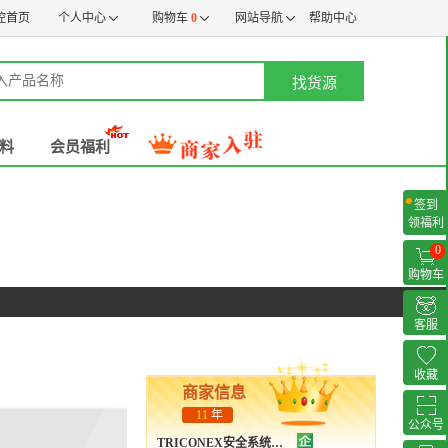
控首页
个人中心
购物车
0
网站导航
帮助中心
找货源
料
会员福利
签到
领福利
0
购物车
客服
收藏
商家信息
11
年
公众号
TRICONEX安全系统专卖店