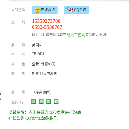
在线咨询
QQ咨询
立即咨询：
15359273780
热
线：
0592-5580707
易卖工控网
联系我时请告诉我是在
看到的，谢谢！
品
牌：
美国NI
TB-2631
型
号：
成
色：
全新
|
保修90天
期
货：
期货 14天内发货
数
量：
（库存10件）
诚信认证：
温馨提醒：点击联系方式和卖家进行沟通
在线咨询|QQ咨询|热线拨打！