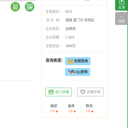
反馈
主营类目：
DCS
︿
所 在 地：
福建 厦门市 思明区
顶部
企业类型：
品牌商
企业规模：
1-50人
注册资金：
1000万
咨询卖家:
在线咨询
QQ咨询
进入店铺
收藏店铺
描述
服务
物流
5.0
5.0
5.0