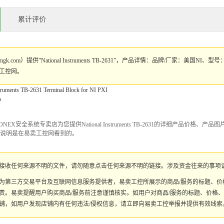
累计评价
gk.com）提供”National Instruments TB-2631”，产品详情：品牌/厂家：美国
工控网。
ments TB-2631 Terminal Block for NI PXI
s
X安全系统专卖店为您提供National Instruments TB-2631的详细产品价格、产品图片等
请说明是在易卖工控网看到的。
接收任何来源不明的文件，请勿随意点击任何来源不明的链接。涉及资金往来的事项
为第三方交易平台及互联网信息服务提供者，易卖工控所展示的商品/服务的标题、
责。易卖提醒用户购买商品/服务前注意谨慎核实。如用户对商品/服务的标题、价格
铺，如用户发现店铺内有任何违法/侵权信息，请立即向易卖工控举报并提供有效线索