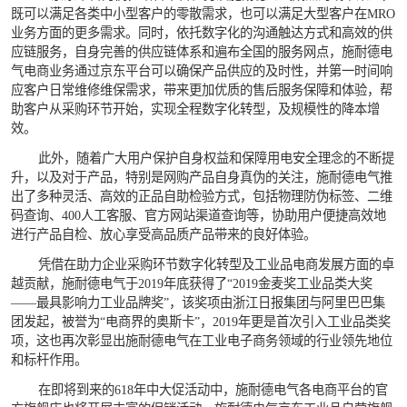
既可以满足各类中小型客户的零散需求，也可以满足大型客户在MRO
业务方面的更多需求。同时，依托数字化的沟通触达方式和高效的供
应链服务，自身完善的供应链体系和遍布全国的服务网点，施耐德电
气电商业务通过京东平台可以确保产品供应的及时性，并第一时间响
应客户日常维修维保需求，带来更加优质的售后服务保障和体验，帮
助客户从采购环节开始，实现全程数字化转型，及规模性的降本增
效。
此外，随着广大用户保护自身权益和保障用电安全理念的不断提
升，以及对于产品，特别是网购产品自身真伪的关注，施耐德电气推
出了多种灵活、高效的正品自助检验方式，包括物理防伪标签、二维
码查询、400人工客服、官方网站渠道查询等，协助用户便捷高效地
进行产品自检、放心享受高品质产品带来的良好体验。
凭借在助力企业采购环节数字化转型及工业品电商发展方面的卓
越贡献，施耐德电气于2019年底获得了“2019金麦奖工业品类大奖
——最具影响力工业品牌奖”，该奖项由浙江日报集团与阿里巴巴集
团发起，被誉为“电商界的奥斯卡”，2019年更是首次引入工业品类奖
项，这也再次彰显出施耐德电气在工业电子商务领域的行业领先地位
和标杆作用。
在即将到来的618年中大促活动中，施耐德电气各电商平台的官