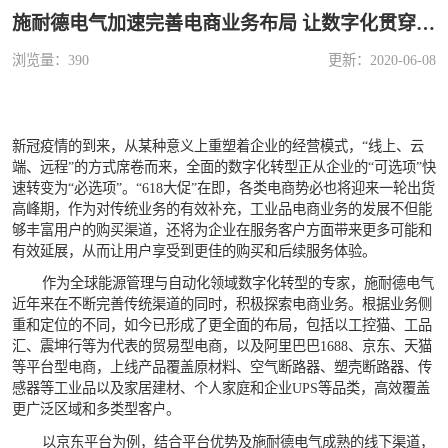
施耐德电气加速完善电商业务布局 让数字化贯穿企业运营始终
浏览量：390
更新：2020-06-08
新冠疫情的到来，从某种意义上重塑着企业的经营模式，“线上、云
端、远程”的方式席卷而来，全面的数字化转型正从企业的“可选项”快
速转变为“必选项”。“618大促”在即，各类电商势必也将迎来一轮出货
高峰期，作为对传统业务的有效补充，工业品电商业务的发展不但能
够丰富用户的购买渠道，还将为企业在服务客户方面带来更多可能和
有效延展，从而让用户享受到更佳的购买和后续服务体验。
作为全球能源管理与自动化领域数字化转型的专家，施耐德电气
近年来在不断完善传统渠道的同时，积极探索电商业务。根据业务侧
重和定位的不同，如今已形成了更全面的布局，包括以工控猫、工品
汇、震坤行等为代表的贸易型电商，以及阿里巴巴1688、京东、天猫
等平台型电商，上线产品覆盖原材料、空气断路器、塑壳断路器、传
感器等工业品以及家居建材、个人家庭和企业UPS等品类，高效覆盖
更广泛区域和多类型客户。
以京东平台为例，结合平台优势及施耐德电气成熟的线下渠道，