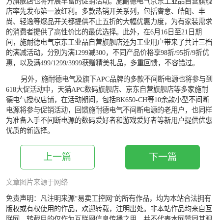
方旗舰店也将开展丰富的促销活动。施耐德电气京东工业品自营旗舰
店率先发布第一波红利。多款热销开关系列，包括睿意、皓朗、丰
尚、轻逸等爆品开关都提供不止五折的大幅优惠力度，为有家装需求
的消费者提供了高性价比的最优选择。此外，在6月16日至21日期
间，施耐德电气京东工业品自营旗舰店还为工业用户带来了共计三档
的满减活动，分别为满1299减300，不同产品价格享98折/95折/9折优
惠，以及满499/1299/3999获赠精美礼品，多重回馈，不容错过。
另外，施耐德电气及旗下APC品牌的多款不间断电源也将参与到
618大促活动中，天猫APC数码旗舰店、京东自营旗舰店等多家施耐
德电气授权店铺，在活动期间，包括BK650-CH等10余款小型不间断
电源将参与促销活动，回馈施耐德电气不间断电源的老用户，也同样
为准备入手不间断电源的数码爱好者和游戏爱好者等新用户提供优惠
优质的新选择。
上一篇
下一篇
文章图片来源于网络
免责声明：凡注明来源“易卖工控网”的所有作品，均为本站合法拥有
版权或有权使用的作品，欢迎转载，注明出处。非本站作品均来自互
联网，转载目的仅作为互联网信息传播之用，并不代表本网赞同其观