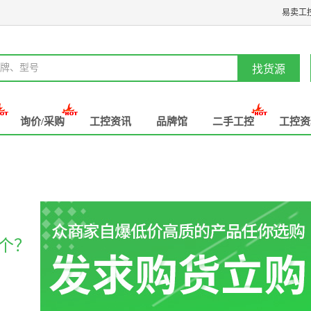
易卖工
牌、型号
找货源
询价/采购
工控资讯
品牌馆
二手工控
工控资
个？