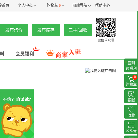
控首页
个人中心
购物车
0
网站导航
帮助中心
发布询价
发布库存
二手/回收
料
会员福利
签到
领福利
0
购物车
客服
收藏
公众号