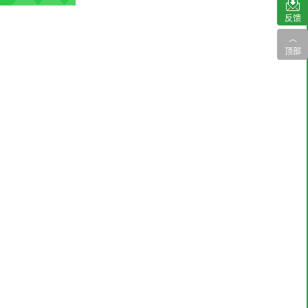
反馈
︿
顶部