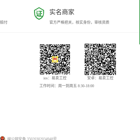
实名商家
赔付
官方严格把关，核实身份，审核资质
ios：易卖工控
安卓：易卖工控
工作时间：周一到周五 8:30-18:00
闽公网安备 35020302034948号