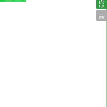
反馈
︿
顶部