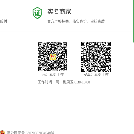
实名商家
赔付
官方严格把关，核实身份，审核资质
ios：易卖工控
安卓：易卖工控
工作时间：周一到周五 8:30-18:00
闽公网安备 35020302034948号