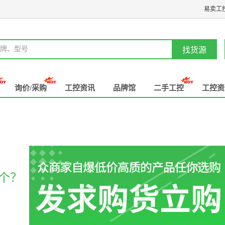
易卖工
牌、型号
找货源
询价/采购
工控资讯
品牌馆
二手工控
工控资
个？