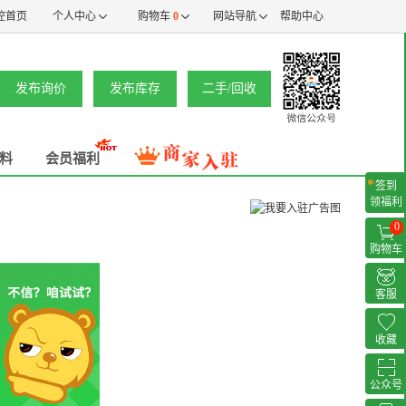
控首页
个人中心
购物车
0
网站导航
帮助中心
发布询价
发布库存
二手/回收
料
会员福利
签到
领福利
0
购物车
客服
收藏
公众号