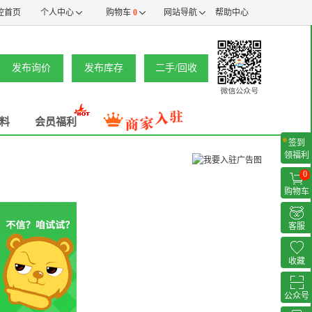
控首页
个人中心
购物车
0
网站导航
帮助中心
发布询价
发布库存
二手/回收
料
会员福利
签到
领福利
0
购物车
客服
收藏
公众号