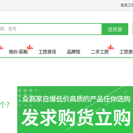
易卖工
牌、型号
找货源
询价/采购
工控资讯
品牌馆
二手工控
工控资
个？