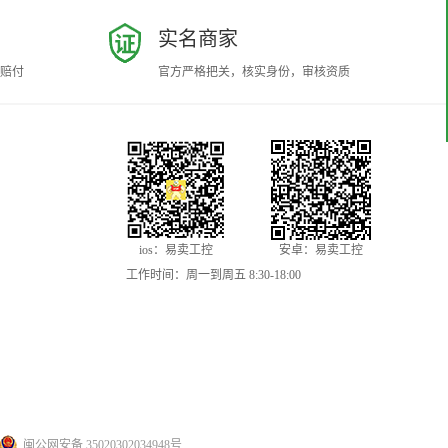
实名商家
赔付
官方严格把关，核实身份，审核资质
ios：易卖工控
安卓：易卖工控
工作时间：周一到周五 8:30-18:00
闽公网安备 35020302034948号