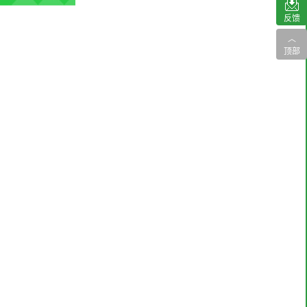
反馈
︿
顶部