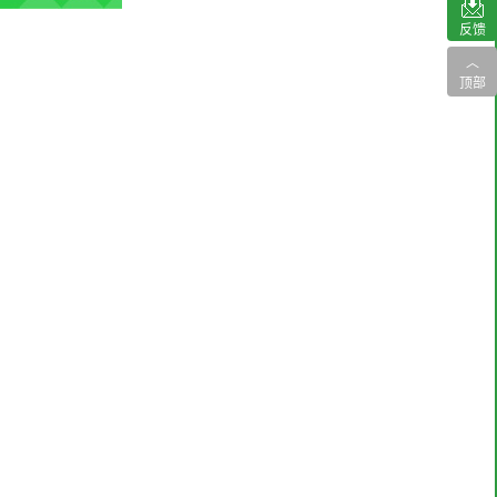
反馈
︿
顶部