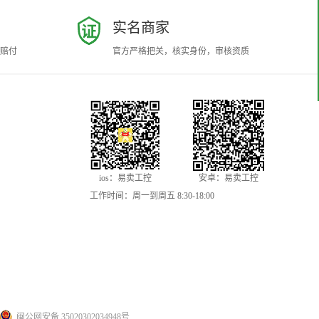
实名商家
赔付
官方严格把关，核实身份，审核资质
ios：易卖工控
安卓：易卖工控
工作时间：周一到周五 8:30-18:00
闽公网安备 35020302034948号