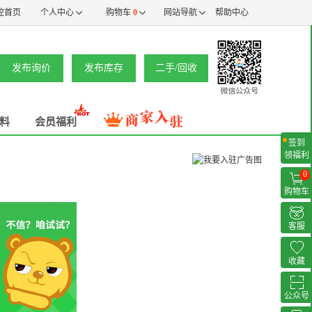
控首页
个人中心
购物车
0
网站导航
帮助中心
发布询价
发布库存
二手/回收
料
会员福利
签到
领福利
0
购物车
客服
收藏
公众号