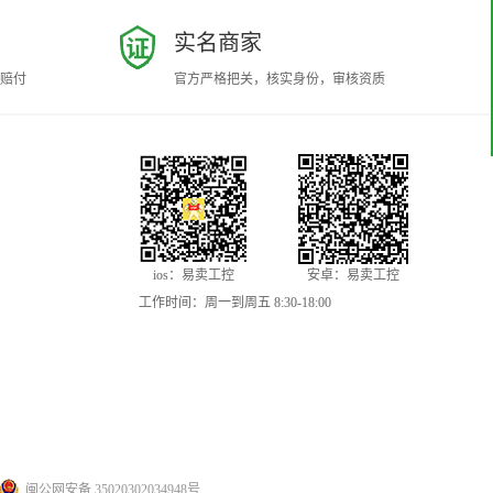
实名商家
赔付
官方严格把关，核实身份，审核资质
ios：易卖工控
安卓：易卖工控
工作时间：周一到周五 8:30-18:00
闽公网安备 35020302034948号