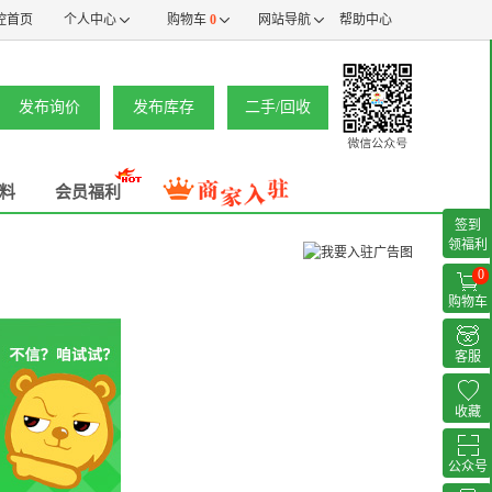
控首页
个人中心
购物车
0
网站导航
帮助中心
发布询价
发布库存
二手/回收
料
会员福利
签到
领福利
0
购物车
客服
收藏
公众号