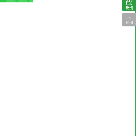
反馈
︿
顶部