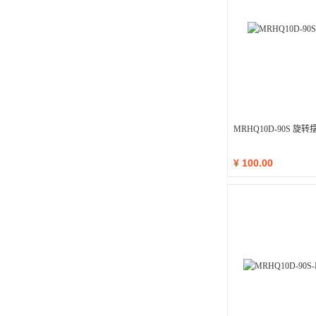
MRHQ10D-90S 旋
¥
100.00