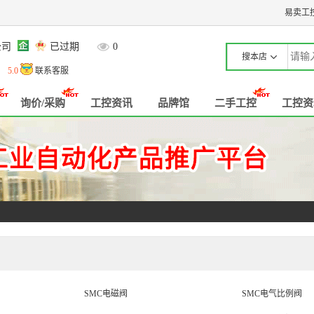
易卖工
公司
已过期
0
搜本店
流
5.0
联系客服
询价/采购
工控资讯
品牌馆
二手工控
工控资
SMC电磁阀
SMC电气比例阀