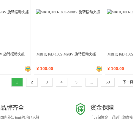
9BV 旋转摆动夹抓
MRHQ16D-180S-M9BV 旋转摆动夹抓
MRHQ16D-18
¥
100.00
¥
100.00
1
2
3
4
5
...
50
下一
品牌齐全
资金保障
国内外知名品牌均已入驻
千万保障金，遇到问题直接