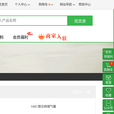
控首页
个人中心
购物车
0
网站导航
帮助中心
找货源
料
会员福利
签到
领福利
0
购物车
客服
返回上一级
收藏
SMC增压阀储气罐
公众号