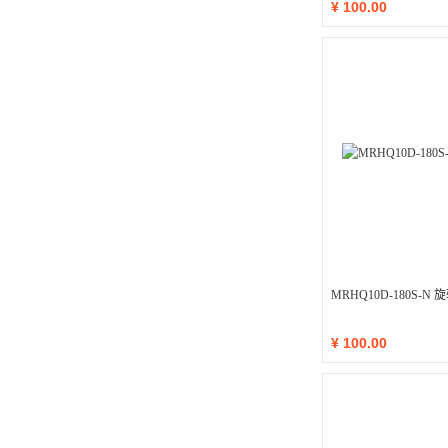
¥
100.00
MRHQ10D-180S-N
¥
100.00