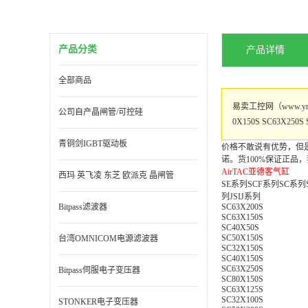
产品分类
产品详情
全部商品
易卖工控网（www.ymg
公司自产晶闸管/可控硅
0X150S SC63
青铜剑IGBT驱动板
价格不敢说有优势，但
诺。货100%保证正品
AirTAC亚德客气缸
西玛 英飞凌 东芝 欧派克 晶闸管
SE系列SCF系列SC系列
列JSIJ系列
Bitpass滤波器
SC63X200S
SC63X150S
SC40X50S
SC50X150S
台湾OMNICOM电源滤波器
SC32X150S
SC40X150S
SC63X250S
Bitpass伺服电子变压器
SC80X150S
SC63X125S
SC32X100S
STONKER电子变压器