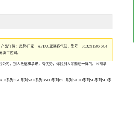
150S”，产品详情：品牌/厂家：AirTAC亚德客气缸、型号：SC32X150S SC4
就上易卖工控网。
我公司。别人敢这样承诺，有优势，你找别人采购也一样的。公司承
SAID系列SGC系列SAU系列BSED系列BSE系列SAUD系列SG系列SCJ系