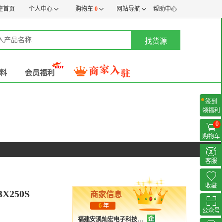
控首页
个人中心
购物车
0
网站导航
帮助中心
找货源
料
会员福利
签到
领福利
0
购物车
客服
收藏
3X250S
商家信息
6
年
公众号
福建安溪灿宏电子科技有限公司