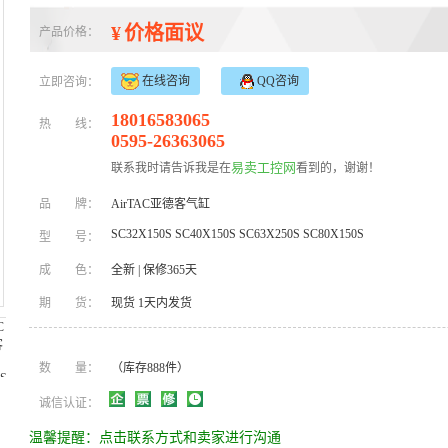
¥
价格面议
产品价格：
在线咨询
QQ咨询
立即咨询：
18016583065
热
线：
0595-26363065
易卖工控网
联系我时请告诉我是在
看到的，谢谢！
品
牌：
AirTAC亚德客气缸
SC32X150S SC40X150S SC63X250S SC80X150S
型
号：
成
色：
全新
|
保修365天
期
货：
现货 1天内发货
数
量：
（库存888件）
诚信认证：
温馨提醒：点击联系方式和卖家进行沟通