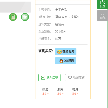
反馈
主营类目：
电子产品
︿
所 在 地：
福建 泉州市 安溪县
顶部
企业类型：
经销商
企业规模：
50-100人
注册资金：
50万
咨询卖家:
在线咨询
QQ咨询
进入店铺
收藏店铺
描述
服务
物流
5.0
5.0
5.0