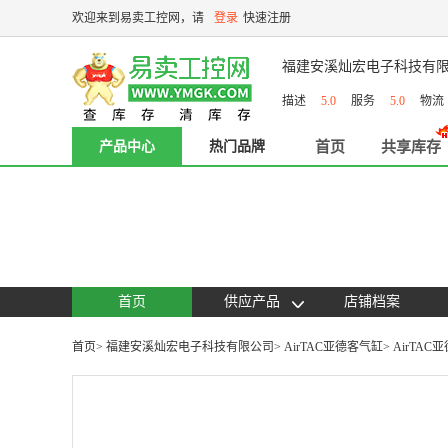
欢迎来到易卖工控网，请
登录
快速注册
福建安溪灿宏电子科技有
描述
5.0
服务
5.0
物
产品中心
热门品牌
首页
共享库存
首页
供应产品
店铺档案
首页
>
福建安溪灿宏电子科技有限公司
>
AirTAC亚德客气缸
>
AirTAC亚