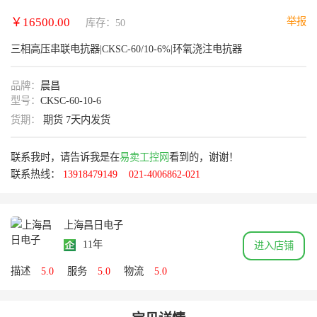
￥16500.00
举报
库存：50
三相高压串联电抗器|CKSC-60/10-6%|环氧浇注电抗器
品牌：
晨昌
型号：
CKSC-60-10-6
货期：
期货 7天内发货
联系我时，请告诉我是在
易卖工控网
看到的，谢谢！
联系热线：
13918479149
021-4006862-021
上海昌日电子
11年
进入店铺
描述
5.0
服务
5.0
物流
5.0