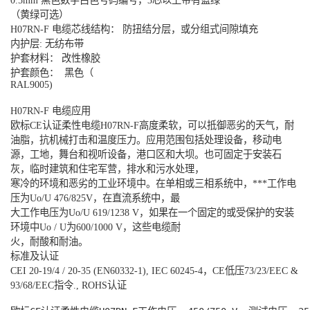
0.5mm 黑色数字白色号码编号，3芯以上带有蓝绿
（黄绿可选）
H07RN-F 电缆芯线结构： 防扭结分层，或分组式间隙填充
内护层: 无纺布带
护套材料： 改性橡胶
护套颜色： 黑色（
RAL9005)
H07RN-F 电缆应用
欧标CE认证柔性电缆H07RN-F高度柔软，可以抵御恶劣的天气，耐
油脂，抗机械打击和温度压力。应用范围包括处理设备，移动电
源，工地，舞台和视听设备，港口区和大坝。也可固定于安装石
灰，临时建筑和住宅军营，排水和污水处理，
寒冷的环境和恶劣的工业环境中。在单相或三相系统中，***工作电
压为Uo/U 476/825V，在直流系统中，最
大工作电压为Uo/U 619/1238 V，如果在一个固定的或受保护的安装
环境中Uo / U为600/1000 V，这些电缆耐
火，耐酸和耐油。
标准及认证
CEI 20-19/4 / 20-35 (EN60332-1), IEC 60245-4，CE低压73/23/EEC &
93/68/EEC指令., ROHS认证