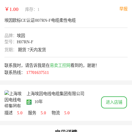
￥1.00
举报
库存：1
埃因欧标CE认证H07RN-F电缆柔性电缆
品牌：
埃因
型号：
H07RN-F
货期：
期货 7天内发货
联系我时，请告诉我是在
易卖工控网
看到的，谢谢！
联系热线：
17701637511
上海埃因电线电缆集团有限公司
10年
进入店铺
描述
5.0
服务
5.0
物流
5.0