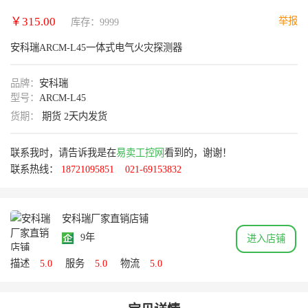
￥315.00
举报
库存：9999
安科瑞ARCM-L45一体式电气火灾探测器
品牌：
安科瑞
型号：
ARCM-L45
货期：
期货 2天内发货
联系我时，请告诉我是在
易卖工控网
看到的，谢谢！
联系热线：
18721095851
021-69153832
安科瑞厂家直销店铺
9年
进入店铺
描述
5.0
服务
5.0
物流
5.0