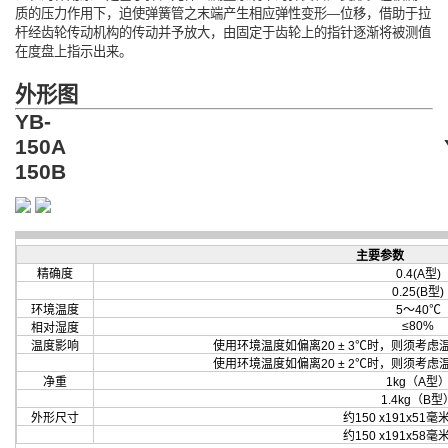
质的压力作用下，迫使弹簧管之末端产生相应弹性变形—位移，借助于拉
杆经齿轮传动机构的传动并予放大，由固定于齿轮上的指针逐渐将被测值
在度盘上指示出来。
外形图
YB-
150A YB
150B
主要参数
精确度
0.4(A型)
0.25(B型)
环境温度
5～40℃
≤80%
相对湿度
温度影响
使用环境温度如偏离20 ± 3℃时，则须考虑温
使用环境温度如偏离20 ± 2℃时，则须考虑温
净重
1kg（A型
1.4kg（B型
外形尺寸
约150 x191x51
约150 x191x58