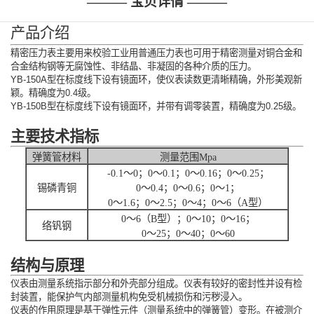
——— 宝贝详情 ———
产品介绍
精密压力表主要用来校验工业用普通压力表也可用于精密测量对铜合金和
合金结构钢等无腐蚀性、非结晶、非凝固的各种介质的压力。
YB-150A型在标度线下设有镜面环，使仪表读数更清晰精确，外形美观新
颖。精确度为0.4级。
YB-150B型在标度线下设有镜面环，并带有调零装置，精确度为0.25级。
主要技术指标
弹簧管材料
测量范围Mpa
-0.1～0；0～0.1；0～0.16；0～0.25；
锡磷青铜
0～0.4；0～0.6；0～1；
0～1.6；0～2.5；0～4；0～6（A型）
0～6（B型）；0～10；0～16；
络钒钢
0～25；0～40；0～60
结构与原理
仪表由测量系统指示部分和外壳部分组成。仪表有较好的密封性并设有检
封装置，能保护气内部测量机构免受机械损伤和污秽浸入。
仪表的作用原理是基于弹性元件（测量系统中的弹簧管）变形。在被测介