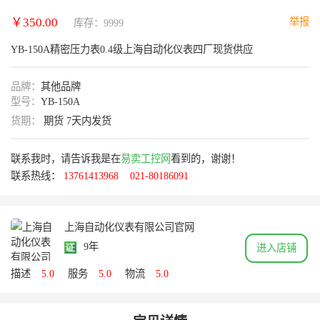
￥350.00
举报
库存：9999
YB-150A精密压力表0.4级上海自动化仪表四厂现货供应
品牌：
其他品牌
型号：
YB-150A
货期：
期货 7天内发货
联系我时，请告诉我是在
易卖工控网
看到的，谢谢！
联系热线：
13761413968
021-80186091
上海自动化仪表有限公司官网
9年
进入店铺
描述
5.0
服务
5.0
物流
5.0