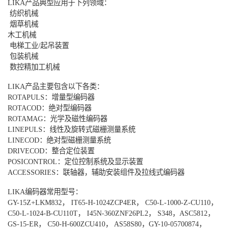
LIKA
产品典型应用于下列领域：
纺织机械
烟草机械
木工机械
电梯工业
/
起吊装置
包装机械
数控精加工机械
LIKA
产品主要包含以下各类：
ROTAPULS
：增量型编码器
ROTACOD
：绝对型编码器
ROTAMAG
：光学及磁性编码器
LINEPULS
：线性及旋转式磁栅测量系统
LINECOD
：绝对型磁栅测量系统
DRIVECOD
：整合定位装置
POSICONTROL
：定位控制系统及显示装置
ACCESSORIES
：联轴器，辅助安装组件及拉线式编码器
LIKA
编码器常用型号：
GY-15Z+LKM832
，
IT65-H-1024ZCP4ER
，
C50-L-1000-Z-CU110
，
C50-L-1024-B-CU110T
，
I45N-360ZNF26PL2
，
S348
，
ASC5812
，
GS-15-ER
，
C50-H-600ZCU410
，
AS58S80
，
GY-10-05700874
，