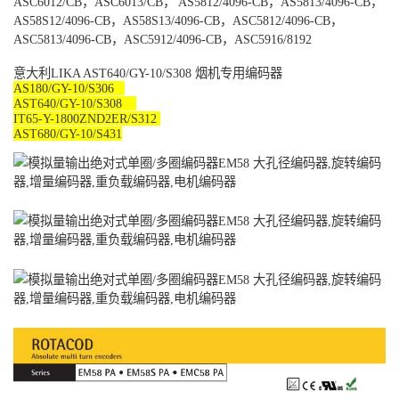
ASC6012/CB
，
ASC6013/CB
，
AS5812/4096-CB
，
AS5813/4096-CB
，
AS58S12/4096-CB
，
AS58S13/4096-CB
，
ASC5812/4096-CB
，
ASC5813/4096-CB
，
ASC5912/4096-CB
，
ASC5916/8192
意大利
LIKA AST640/GY-10/S308
烟机专用编码器
AS180/GY-10/S306
AST640/GY-10/S308
IT65-Y-1800ZND2ER/S312
AST680/GY-10/S431