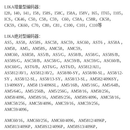
LIKA
增量型编码器：
I28
，
I40
，
I41
，
I58
，
I58S
，
I58C
，
I58A
，
I58V
，
I65
，
IT65
，
I105
，
ICS
，
CK46
，
C50
，
C58
，
C59
，
C60
，
C58A
，
C58R
，
CK58
，
CK59
，
CK60
，
C70
，
C80
，
C81
，
C100
，
C101
，
C110
等
LIKA
绝对型编码器：
AS5
，
AS58
，
AS58S
，
ASC58
，
ASC59
，
ASC60
，
AST6
，
AS58A
，
AM58
，
AM5
，
AM58S
，
AMC58
，
AMC59
，
AMC60
，
ASR58
，
AS5/B
，
AS5/G
，
AS58/B
，
AS58/G
，
AS58S/B
，
AS58S/G
，
ASC58/B
，
ASC58/G
，
ASC59/B
，
ASC59/G
，
ASC60/B
，
ASC60/G
，
AST6/B
，
AST6/G
，
AST6/D
，
AS5812/AI1
，
AS5812/AV1
，
AS5812/AV2
，
AS58/80-SY
，
AS58/80-SL
，
AS58/12-
SY
，
AS58/12-SL
，
AS58/13-SY
，
AS58/13-SL
，
AM582/4096SY
，
13/4096SY
，
AM58 13/4096SL
，
AM5/16B
，
AM5/16G
，
AM5/64B
，
AM5/64G
，
AM5/256B
，
AM5/256G
，
AM58/16
，
AM58/256
，
AM58/4096
，
AM58S/16
，
AM58S/256
，
AM58S/4096
，
AMC58/16
，
AMC58/256
，
AMC58/4096
，
AMC59/16
，
AMC59/256
，
AMC59/4096
，
AMC60/16
，
AMC60/256
，
AMC60/4096
，
AM5812/4096P
，
AM5813/4096P
，
AM58S12/4096P
，
AM58S13/4096P
，