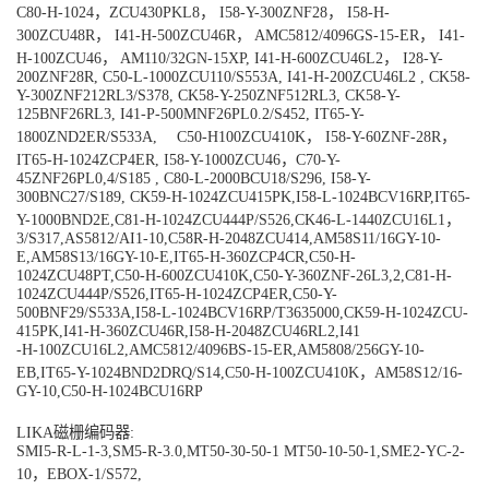
C80-H-1024
，
ZCU430PKL8
，
I58-Y-300ZNF28
，
I58-H-
300ZCU48R
，
I41-H-500ZCU46R
，
AMC5812/4096GS-15-ER
，
I41-
H-100ZCU46
，
AM110/32GN-15XP, I41-H-600ZCU46L2
，
I28-Y-
200ZNF28R, C50-L-1000ZCU110/S553A, I41-H-200ZCU46L2 , CK58-
Y-300ZNF212RL3/S378, CK58-Y-250ZNF512RL3, CK58-Y-
125BNF26RL3, I41-P-500MNF26PL0.2/S452, IT65-Y-
1800ZND2ER/S533A, C50-H100ZCU410K
，
I58-Y-60ZNF-28R
，
IT65-H-1024ZCP4ER, I58-Y-1000ZCU46
，
C70-Y-
45ZNF26PL0,4/S185 , C80-L-2000BCU18/S296, I58-Y-
300BNC27/S189, CK59-H-1024ZCU415PK,I58-L-1024BCV16RP,IT65-
Y-1000BND2E,C81-H-1024ZCU444P/S526,CK46-L-1440ZCU16L1
，
3/S317,AS5812/AI1-10,C58R-H-2048ZCU414,AM58S11/16GY-10-
E,AM58S13/16GY-10-E,IT65-H-360ZCP4CR,C50-H-
1024ZCU48PT,C50-H-600ZCU410K,C50-Y-360ZNF-26L3,2,C81-H-
1024ZCU444P/S526,IT65-H-1024ZCP4ER,C50-Y-
500BNF29/S533A,I58-L-1024BCV16RP/T3635000,CK59-H-1024ZCU-
415PK,I41-H-360ZCU46R,I58-H-2048ZCU46RL2,I41
-H-100ZCU16L2,AMC5812/4096BS-15-ER,AM5808/256GY-10-
EB,IT65-Y-1024BND2DRQ/S14,C50-H-100ZCU410K
，
AM58S12/16-
GY-10,C50-H-1024BCU16RP
LIKA
磁栅编码器
:
SMI5-R-L-1-3,SM5-R-3.0,MT50-30-50-1 MT50-10-50-1,SME2-YC-2-
10
，
EBOX-1/S572,