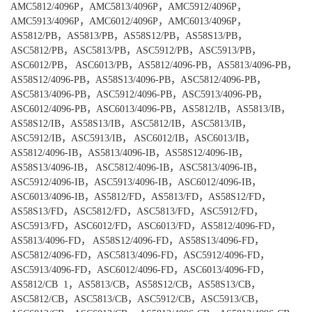
AMC5812/4096P
，
AMC5813/4096P
，
AMC5912/4096P
，
AMC5913/4096P
，
AMC6012/4096P
，
AMC6013/4096P
，
AS5812/PB
，
AS5813/PB
，
AS58S12/PB
，
AS58S13/PB
，
ASC5812/PB
，
ASC5813/PB
，
ASC5912/PB
，
ASC5913/PB
，
ASC6012/PB
，
ASC6013/PB
，
AS5812/4096-PB
，
AS5813/4096-PB
，
AS58S12/4096-PB
，
AS58S13/4096-PB
，
ASC5812/4096-PB
，
ASC5813/4096-PB
，
ASC5912/4096-PB
，
ASC5913/4096-PB
，
ASC6012/4096-PB
，
ASC6013/4096-PB
，
AS5812/IB
，
AS5813/IB
，
AS58S12/IB
，
AS58S13/IB
，
ASC5812/IB
，
ASC5813/IB
，
ASC5912/IB
，
ASC5913/IB
，
ASC6012/IB
，
ASC6013/IB
，
AS5812/4096-IB
，
AS5813/4096-IB
，
AS58S12/4096-IB
，
AS58S13/4096-IB
，
ASC5812/4096-IB
，
ASC5813/4096-IB
，
ASC5912/4096-IB
，
ASC5913/4096-IB
，
ASC6012/4096-IB
，
ASC6013/4096-IB
，
AS5812/FD
，
AS5813/FD
，
AS58S12/FD
，
AS58S13/FD
，
ASC5812/FD
，
ASC5813/FD
，
ASC5912/FD
，
ASC5913/FD
，
ASC6012/FD
，
ASC6013/FD
，
AS5812/4096-FD
，
AS5813/4096-FD
，
AS58S12/4096-FD
，
AS58S13/4096-FD
，
ASC5812/4096-FD
，
ASC5813/4096-FD
，
ASC5912/4096-FD
，
ASC5913/4096-FD
，
ASC6012/4096-FD
，
ASC6013/4096-FD
，
AS5812/CB 1
，
AS5813/CB
，
AS58S12/CB
，
AS58S13/CB
，
ASC5812/CB
，
ASC5813/CB
，
ASC5912/CB
，
ASC5913/CB
，