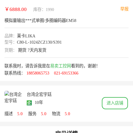
￥6888.00
举报
库存：1990
模拟量输出***式单圈/多圈编码器EM58
品牌：
莱卡LIKA
型号：
C80-L-1024ZCZ130/S391
货期：
期货 7天内发货
联系我时，请告诉我是在
易卖工控网
看到的，谢谢！
联系热线：
18858065753
021-69153366
台湾企宏宇廷
10年
进入店铺
描述
5.0
服务
5.0
物流
5.0