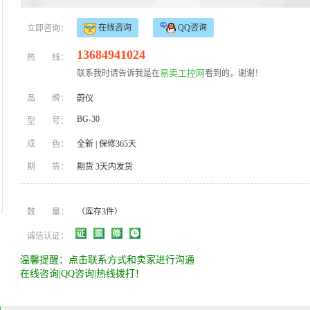
在线咨询
QQ咨询
立即咨询：
13684941024
热
线：
易卖工控网
联系我时请告诉我是在
看到的，谢谢！
品
牌：
蔚仪
BG-30
型
号：
成
色：
全新
|
保修365天
期
货：
期货 3天内发货
数
量：
（库存3件）
诚信认证：
温馨提醒：点击联系方式和卖家进行沟通
在线咨询|QQ咨询|热线拨打！