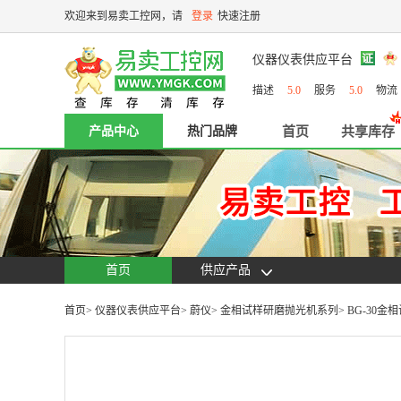
欢迎来到易卖工控网，请
登录
快速注册
仪器仪表供应平台
描述
5.0
服务
5.0
物
产品中心
热门品牌
首页
共享库存
首页
供应产品
首页
>
仪器仪表供应平台
>
蔚仪
>
金相试样研磨抛光机系列
>
BG-30