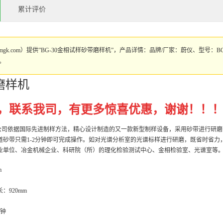
累计评价
ymgk.com）提供”BG-30金相试样砂带磨样机”，产品详情：品牌/厂家：蔚仪、型号：
。
带磨样机
，联系我司，有更多惊喜优惠，谢谢！！
是我公司依据国际先进制样方法，精心设计制造的又一款新型制样设备，采用砂带进行研
道砂带只需1-2分钟即可完成操作。如对光谱分析室的光谱标样进行研磨，既省时省
业单位、冶金机械企业、科研院（所）的理化检验测试中心、金相检验室、光谱室等
m
长：920mm
分钟