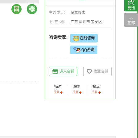
反馈
主营类目：
仪器仪表
︿
所 在 地：
广东 深圳市 宝安区
顶部
咨询卖家:
在线咨询
QQ咨询
进入店铺
收藏店铺
描述
服务
物流
5.0
5.0
5.0