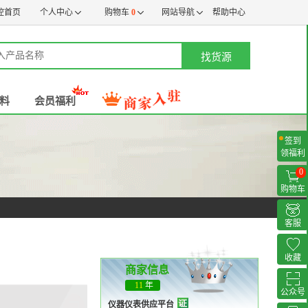
控首页
个人中心
购物车
0
网站导航
帮助中心
找货源
料
会员福利
签到
领福利
0
购物车
客服
收藏
商家信息
11
年
公众号
仪器仪表供应平台