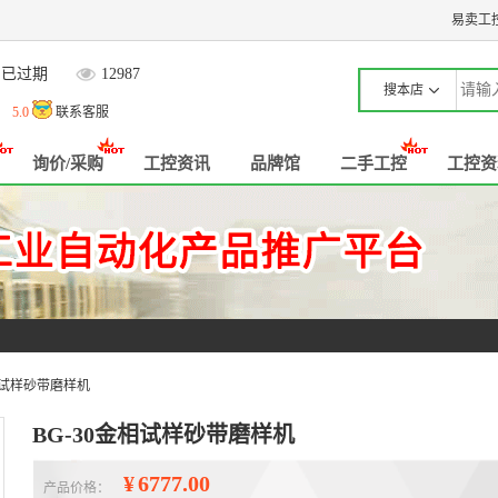
易卖工
已过期
12987
搜本店
流
5.0
联系客服
询价/采购
工控资讯
品牌馆
二手工控
工控资
金相试样砂带磨样机
BG-30金相试样砂带磨样机
¥
6777.00
产品价格：