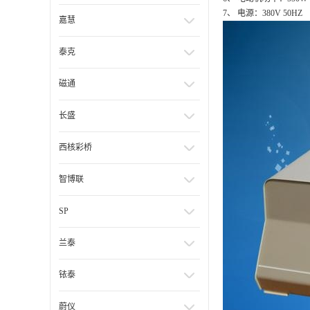
7、 电源：380V 50HZ
嘉慧
泰克
磁通
长盛
西核彩桥
智博联
SP
兰泰
铱泰
蔚仪