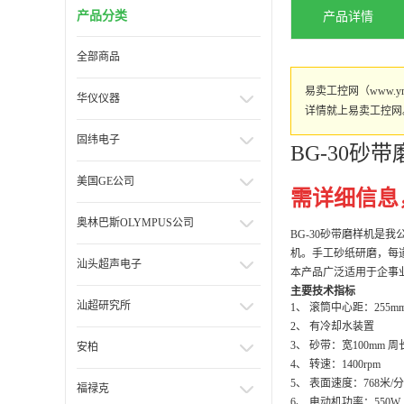
产品分类
产品详情
全部商品
易卖工控网（www.
华仪仪器
详情就上易卖工控网
固纬电子
BG-30砂
美国GE公司
需详细信息
奥林巴斯OLYMPUS公司
BG-30砂带磨样机
机。手工砂纸研磨，每
汕头超声电子
本产品广泛适用于企事
主要技术指标
汕超研究所
1、 滚筒中心距：255m
2、 有冷却水装置
3、 砂带：宽100mm 周
安柏
4、 转速：1400rpm
5、 表面速度：768米/
福禄克
6、 电动机功率：550W