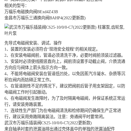
相关的型号：
万福乐电磁换向阀BExd4Z43B
金昌市万福乐三通换向阀BAHP4(2022更新款)
先导式电磁阀安装、调试、操作
1、装置的安装必须符合“现场安全规程”的相关规定。
2、在安装电磁阀前，管道必须清洗干净，必要时阀前须装过滤器。
3、安装时必须使线圈竖直向上，阀前须设置手动截止阀，介质流通
方向应与阀体上箭头指示方向一致。
4、不能将电磁阀安装在管道低凹处，以免因蒸汽冷凝水、杂质等沉
积在阀内而妨碍正常工作。
5、在管道刚性不足的情况下，建议把阀前后管子用支架固定，以防
电磁阀工作时引起振动。
6、在电磁阀发生故障时，为了及时隔离电磁阀，并保证系统正常运
行，请安装旁路装置。
7、连续性生产部门为在电磁阀清洗和检修期间仍确保生产正常进
行，建议采用旁路隔离装法。注意：旁通阀平时要常闭。
武汉市万福乐插装阀CS25-10/0/0-C7(2022更新款)
来自轴承衬套的泄漏油排出通过壳体盖中的单独的泄漏油配件