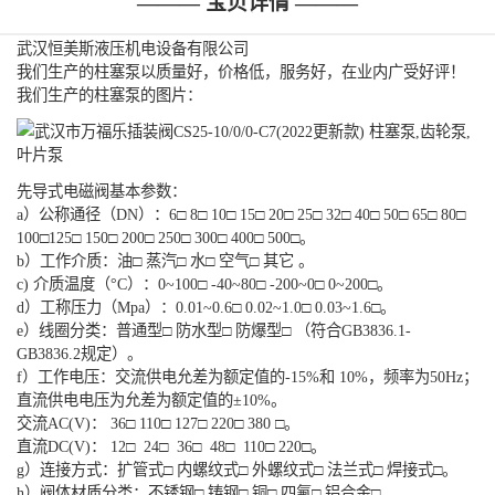
——— 宝贝详情 ———
武汉恒美斯液压机电设备有限公司
我们生产的柱塞泵以质量好，价格低，服务好，在业内广受好评！
我们生产的柱塞泵的图片：
先导式电磁阀基本参数：
a）公称通径（DN）：6□ 8□ 10□ 15□ 20□ 25□ 32□ 40□ 50□ 65□ 80□
100□125□ 150□ 200□ 250□ 300□ 400□ 500□。
b）工作介质：油□ 蒸汽□ 水□ 空气□ 其它 。
c) 介质温度（°C）：0~100□ -40~80□ -200~0□ 0~200□。
d）工称压力（Mpa）：0.01~0.6□ 0.02~1.0□ 0.03~1.6□。
e）线圈分类：普通型□ 防水型□ 防爆型□ （符合GB3836.1-
GB3836.2规定）。
f）工作电压：交流供电允差为额定值的-15%和 10%，频率为50Hz；
直流供电电压为允差为额定值的±10%。
交流AC(V)： 36□ 110□ 127□ 220□ 380 □。
直流DC(V)： 12□ 24□ 36□ 48□ 110□ 220□。
g）连接方式：扩管式□ 内螺纹式□ 外螺纹式□ 法兰式□ 焊接式□。
h）阀体材质分类：不锈钢□ 铸钢□ 铜□ 四氟□ 铝合金□。