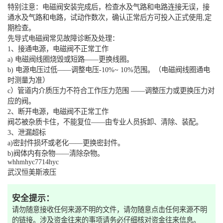
特别注意：电磁阀安装完成后，检查水及气路和电路连接无误，接
通水及气路和电路，试动作数次，确认正常后方可投入正式使用,定
期检查。
先导式电磁阀常见故障诊断及处理：
1、接通电源，电磁阀不正常工作
a) 电磁阀线圈烧毁或短路——更换线圈。
b) 电源电压过低——调整电压-10%~ 10%范围。（电磁阀线圈通电
时测量为准）
c）管道内介质压力不符合工作压力范围 ——调整压力或更换压力对
应的阀。
2、断开电源，电磁阀不正常工作
阀芯被杂质卡住，不能复位——由专业人员拆卸、清除、装配。
3、泄漏超标
a)密封件损坏或老化——更换密封件。
b)阀体内有杂物——清除杂物。
whhmhyc7714hyc
武汉恒美斯液压
安全提示：
请勿随意接收任何来源不明的文件，请勿随意点击任何来源不明
的链接。涉及资金往来的事项请务必仔细核对资金往来信息。