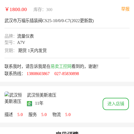
￥1800.00
举报
库存：300
武汉市万福乐插装阀CS25-10/0/0-C7(2022更新款)
品牌：
流量仪表
型号：
A7V
货期：
期货 1天内发货
联系我时，请告诉我是在
易卖工控网
看到的，谢谢！
联系热线：
13808603867
027-85830898
武汉恒美斯液压
11年
进入店铺
描述
5.0
服务
5.0
物流
5.0