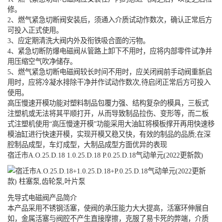
修。
2、燃气紧急切断阀安装后，须通入介质试动作数次，确认正常后方
可投入正式使用。
3、应定期清洗大阀内外及衔铁吸合面的污物。
4、紧急切断防爆电磁阀从管路上卸下不用时，应将内部零件试净并
用压缩空气吹净储存。
5、燃气紧急切断电磁阀较长时间不用时，应关闭阀前手动阀重新启
用时，应将冷凝水排除干净并作试动作数次,待启闭正常后方可投入
使用。
高压慢速开模功能对塑料制品包覆力强、结构复杂的模具，三板式
注塑机或无法将其平顺打开，从而导致制品拉伤、变形等，而二板
式注塑机使用“高压慢速开模”功能采用大油缸将模板撑开再用快速移
模油缸进行快速开模，实现开模又稳又快，有效的制品的品质;在深
腔制品成型，车灯成型，大制品成型方面优异的表现
宿迁市A.O.25.D.18 1.0.25.D.18 P.0.25.D.18气动单元(2022更新款)
先导式电磁阀产品简介
本产品采用不锈钢活塞，使阀的承压能力大大提高，活塞环伸展自
如，金属活塞与阀腔不产生直接摩擦，克服了易卡死的弊端，介质