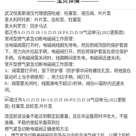
——— 宝贝详情 ———
武汉恒美斯液压代理德国哈威：柱塞泵、液压阀、叶片泵
意大利阿托斯：叶片泵、齿轮泵、柱塞泵
意大利罗茨：同步马达
宿迁市A.O.25.D.18 1.0.25.D.18 P.0.25.D.18气动单元(2022更新款)
常闭型燃气紧急切断电磁阀工作原理：
当电磁阀需打开时，电磁阀线圈先得电，然后把阀顶部的保护套旋
下，用力向外拉起手柄，电磁阀打开，然后将保护套装在原位保护
手柄。当电磁阀需关闭时，线圈瞬间是失电，电磁阀迅速关闭。
常开型燃气紧急切断电磁阀工作原理：
A：阀需要打开时，旋下防护罩（防护罩中间有螺纹孔型，将他旋在
联动杆上当手柄使用），用力拉手柄，阀打开。
B：阀需要关闭时，线圈通电不超过1秒钟，阀在65毫秒内迅速关
闭。
改造前该设备不能达到额定起重量，且在吊运载荷时冲击大，不能
准确、平稳的使起吊载荷到位
燃气紧急切断电磁阀正确使用方法:
1、燃气紧急切断电磁阀应安装在户内的总进气阀之后，以便之后检