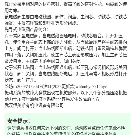
截止处采用相对应的材料密封，提高了阀的密封性能，电磁阀的使
用寿命。
该电磁阀主要由电磁线圈、阀体、阀盖、主阀芯、动铁芯、动铁芯
弹簧、主阀芯压簧和卸压孔等部分组成。
先导式电磁阀产品简介：
对于常闭型电磁阀，当电磁线圈通电时，动铁芯吸合，打开卸压
孔，使作用在主阀芯上部的压力降低，从而依靠压差将主阀芯推向
上方，阀门打开；当电磁线圈断电后，动铁芯因自重及动铁芯弹簧
作用下落，关闭卸压孔，使主阀芯上表面形成压力，加上主阀芯压
簧及自重，主阀芯下落至阀口，阀门关闭。
对于常开电磁阀，当电磁线圈通电后，卸压孔与常闭相反形成关闭
状态，阀门关闭；当电磁线圈断电后，卸压孔与常闭相反形成打开
状态，阀门打开。
潍坊市200FZL036DS油缸(2022更新款)whhmhyc7714hyc
振动系统的故障大多数出现在机械部分，以下几个部分是压路机振
动力士乐液压油泵液压系统***容易发生故障的地方
武汉恒美斯有机电设备有限公司
安全提示：
请勿随意接收任何来源不明的文件，请勿随意点击任何来源不明
的链接。涉及资金往来的事项请务必仔细核对资金往来信息。